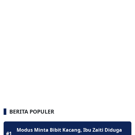
BERITA POPULER
Modus Minta Bibit Kacang, Ibu Zaiti Diduga
#1