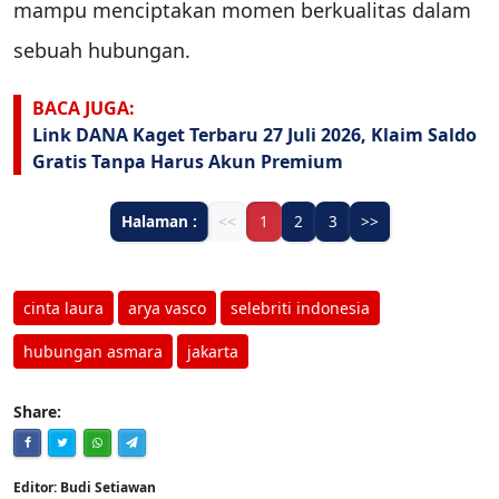
mampu menciptakan momen berkualitas dalam
sebuah hubungan.
BACA JUGA:
Link DANA Kaget Terbaru 27 Juli 2026, Klaim Saldo
Gratis Tanpa Harus Akun Premium
Halaman :
<<
1
2
3
>>
cinta laura
arya vasco
selebriti indonesia
hubungan asmara
jakarta
Share:
Editor: Budi Setiawan