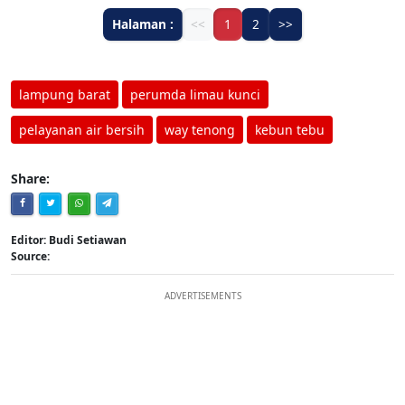
Halaman :
<<
1
2
>>
lampung barat
perumda limau kunci
pelayanan air bersih
way tenong
kebun tebu
Share:
Editor: Budi Setiawan
Source:
ADVERTISEMENTS