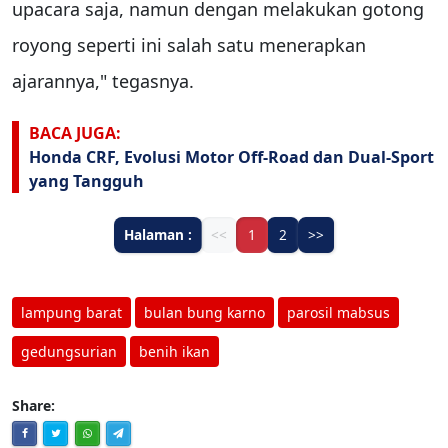
upacara saja, namun dengan melakukan gotong
royong seperti ini salah satu menerapkan
ajarannya," tegasnya.
BACA JUGA:
Honda CRF, Evolusi Motor Off-Road dan Dual-Sport
yang Tangguh
Halaman :
<<
1
2
>>
lampung barat
bulan bung karno
parosil mabsus
gedungsurian
benih ikan
Share: