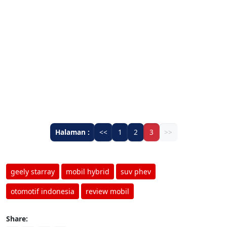
Halaman :
<<
1
2
3
>>
geely starray
mobil hybrid
suv phev
otomotif indonesia
review mobil
Share: