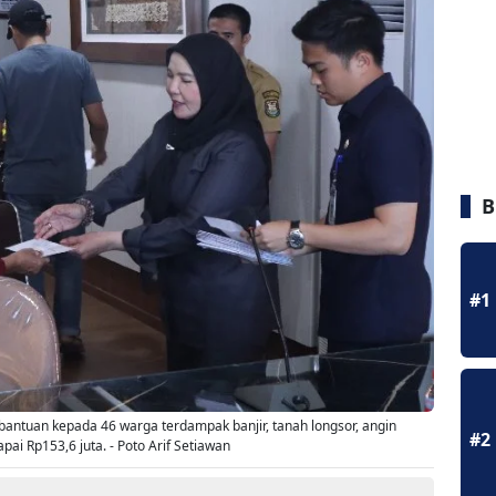
B
#1
ntuan kepada 46 warga terdampak banjir, tanah longsor, angin
#2
pai Rp153,6 juta. - Poto Arif Setiawan