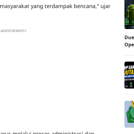
asyarakat yang terdampak bencana," ujar
ADVERTISEMENTS
Due
Ope
arus melalui proses administrasi dan