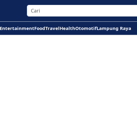
Entertainment
Food
Travel
Health
Otomotif
Lampung Raya