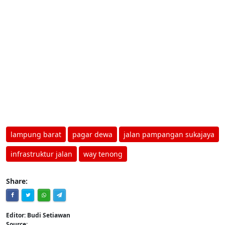
lampung barat
pagar dewa
jalan pampangan sukajaya
infrastruktur jalan
way tenong
Share:
Editor: Budi Setiawan
Source: