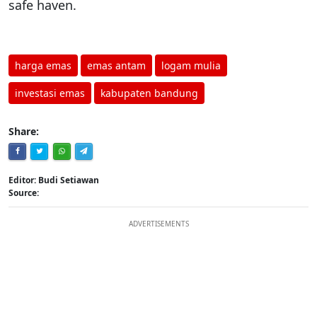
safe haven.
harga emas
emas antam
logam mulia
investasi emas
kabupaten bandung
Share:
Editor: Budi Setiawan
Source:
ADVERTISEMENTS