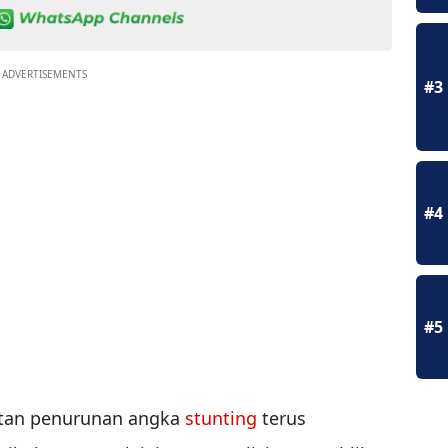
ADVERTISEMENTS
#3
#4
#5
tan penurunan angka
stunting
terus