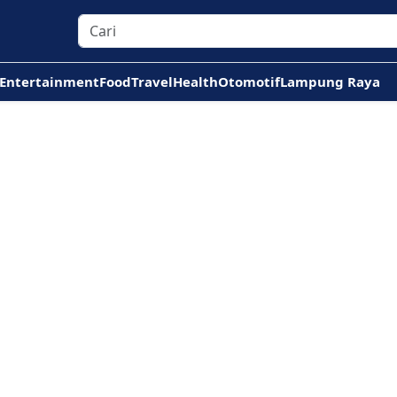
Entertainment
Food
Travel
Health
Otomotif
Lampung Raya