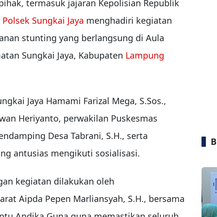
ihak, termasuk jajaran Kepolisian Republik
Polsek Sungkai Jaya
menghadiri kegiatan
anan stunting yang berlangsung di Aula
atan Sungkai Jaya, Kabupaten
Lampung
ungkai Jaya Hamami Farizal Mega, S.Sos.,
Iwan Heriyanto, perwakilan Puskesmas
Pendamping Desa Tabrani, S.H., serta
B
g antusias mengikuti sosialisasi.
n kegiatan dilakukan oleh
at Aipda Pepen Marliansyah, S.H., bersama
Aiptu Andika Guna guna memastikan seluruh