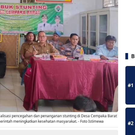
B
#1
ialisasi pencegahan dan penanganan stunting di Desa Cempaka Barat
erintah meningkatkan kesehatan masyarakat. - Foto Istimewa
#2