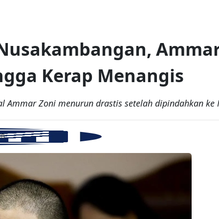
 Nusakambangan, Ammar 
ngga Kerap Menangis
l Ammar Zoni menurun drastis setelah dipindahkan k
IB