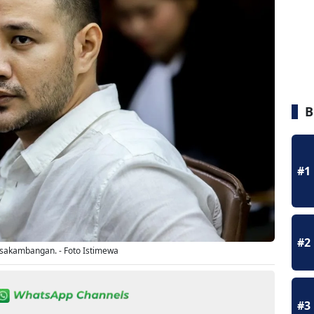
B
#1
#2
sakambangan. - Foto Istimewa
#3