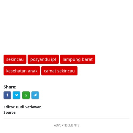
sekincau
posyandu ipl
lampung barat
kesehatan anak
camat sekincau
Share:
Editor: Budi Setiawan
Source:
ADVERTISEMENTS