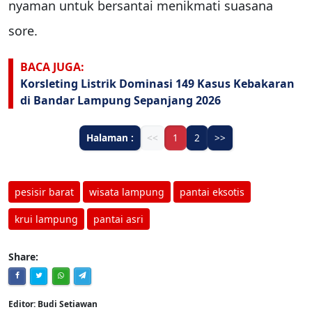
nyaman untuk bersantai menikmati suasana
sore.
BACA JUGA:
Korsleting Listrik Dominasi 149 Kasus Kebakaran
di Bandar Lampung Sepanjang 2026
Halaman :
<<
1
2
>>
pesisir barat
wisata lampung
pantai eksotis
krui lampung
pantai asri
Share:
Editor: Budi Setiawan