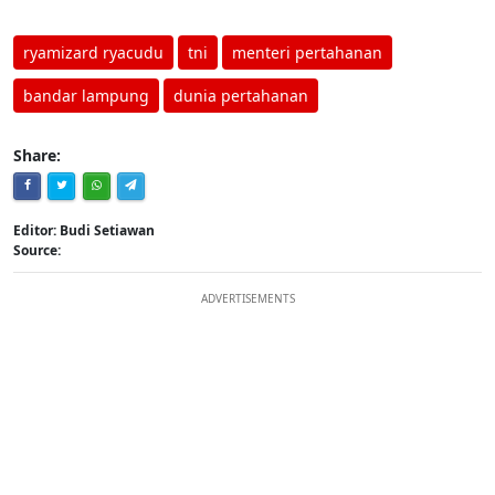
ryamizard ryacudu
tni
menteri pertahanan
bandar lampung
dunia pertahanan
Share:
Editor: Budi Setiawan
Source:
ADVERTISEMENTS