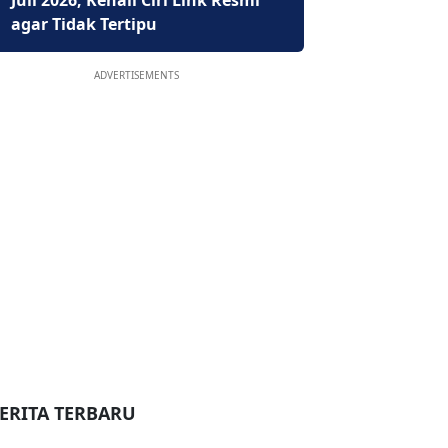
Juli 2026, Kenali Ciri Link Resmi
agar Tidak Tertipu
ADVERTISEMENTS
ERITA TERBARU