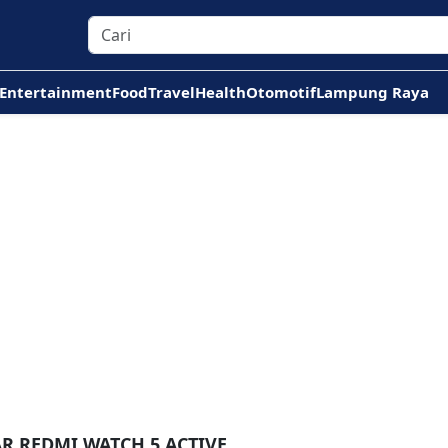
Entertainment
Food
Travel
Health
Otomotif
Lampung Raya
R REDMI WATCH 5 ACTIVE