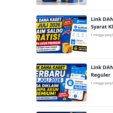
Link DAN
Syarat K
1 minggu yang l
Link DAN
Reguler
1 minggu yang l