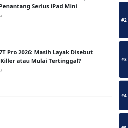
Penantang Serius iPad Mini
lu
#2
7T Pro 2026: Masih Layak Disebut
#3
 Killer atau Mulai Tertinggal?
lu
#4