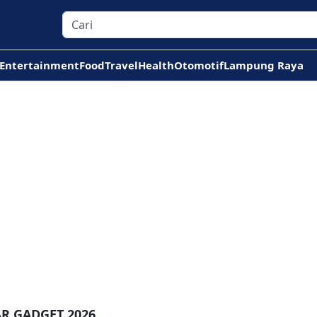
Entertainment
Food
Travel
Health
Otomotif
Lampung Raya
R GADGET 2026