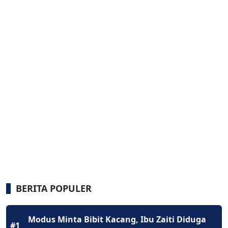
BERITA POPULER
Modus Minta Bibit Kacang, Ibu Zaiti Diduga
#1