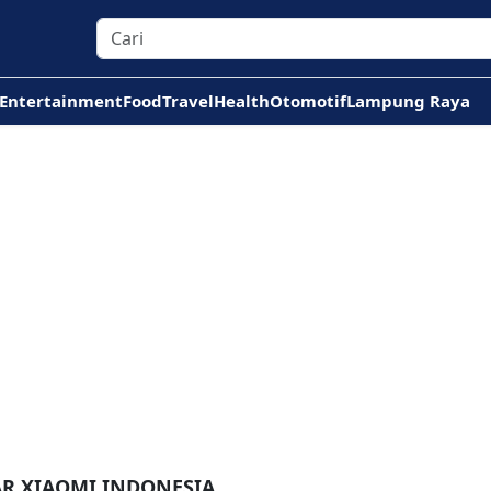
Entertainment
Food
Travel
Health
Otomotif
Lampung Raya
AR XIAOMI INDONESIA