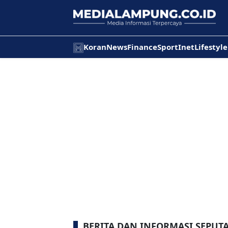
Koran
News
Finance
Sport
Inet
Lifestyle
BERITA DAN INFORMASI SEPUT