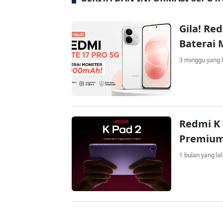
Gila! Re
Baterai
3 minggu yang l
Redmi K 
Premium
1 bulan yang la