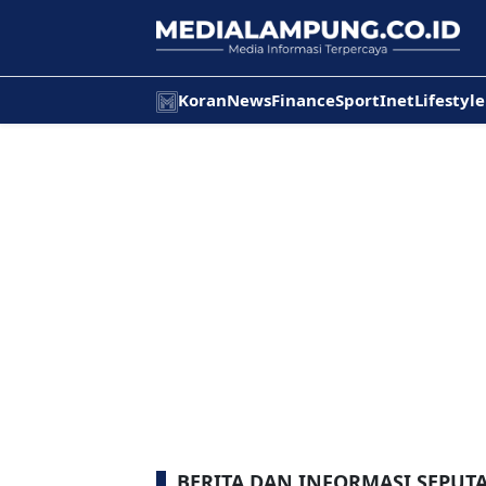
Koran
News
Finance
Sport
Inet
Lifestyle
BERITA DAN INFORMASI SEPUT