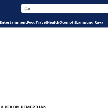
Entertainment
Food
Travel
Health
Otomotif
Lampung Raya
AR PEKON PEMERIHAN