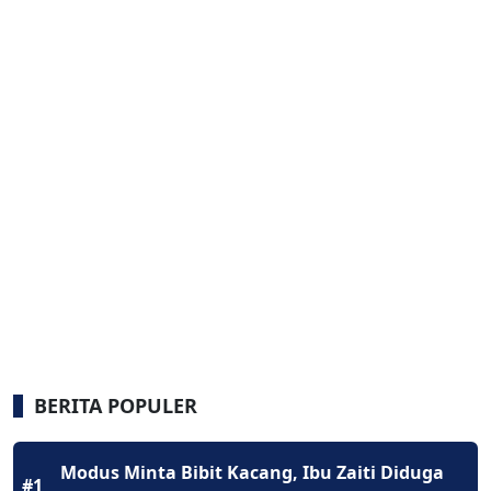
BERITA POPULER
Modus Minta Bibit Kacang, Ibu Zaiti Diduga
#1