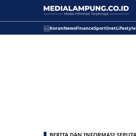
Koran
News
Finance
Sport
Inet
Lifestyle
BERITA DAN INFORMASI SEPUT