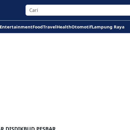
Entertainment
Food
Travel
Health
Otomotif
Lampung Raya
AR DISDIKBUD PESBAR