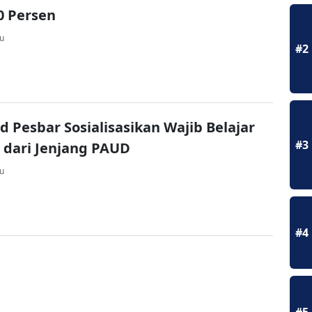
0 Persen
lu
#2
d Pesbar Sosialisasikan Wajib Belajar
#3
 dari Jenjang PAUD
lu
#4