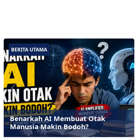
BERITA UTAMA
BERITA UTAMA
BERITA UTAMA
BERITA UTAMA
BERITA UTAMA
Previous
Next
Benarkah AI Membuat Otak
Manusia Makin Bodoh?