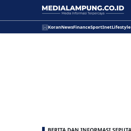
Koran
News
Finance
Sport
Inet
Lifestyle
BERITA DAN INFORMASI SEPUT