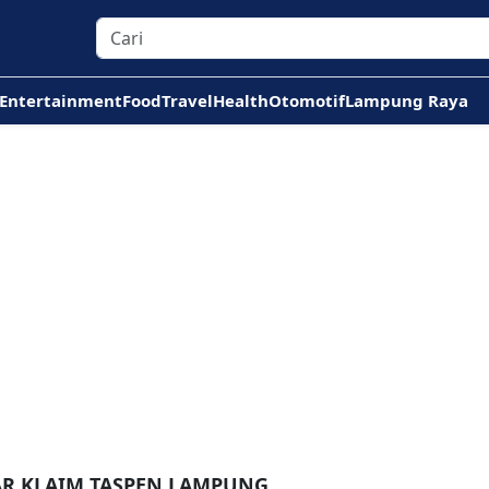
Entertainment
Food
Travel
Health
Otomotif
Lampung Raya
AR KLAIM TASPEN LAMPUNG