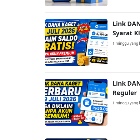
Link DAN
Syarat K
1 minggu yang l
Link DAN
Reguler
1 minggu yang l