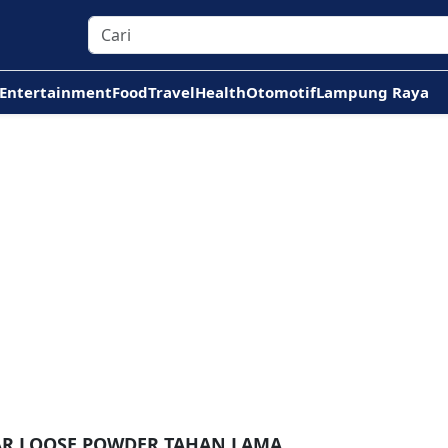
Entertainment
Food
Travel
Health
Otomotif
Lampung Raya
AR LOOSE POWDER TAHAN LAMA