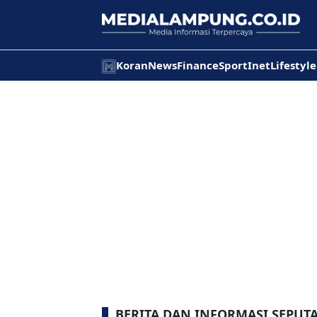
Koran
News
Finance
Sport
Inet
Lifestyle
BERITA DAN INFORMASI SEPUT