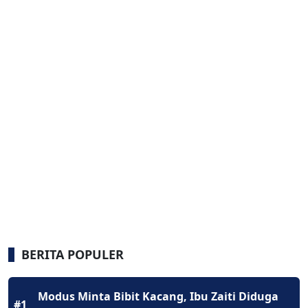
BERITA POPULER
Modus Minta Bibit Kacang, Ibu Zaiti Diduga
#1