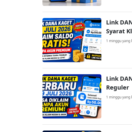
Link DAN
Syarat K
1 minggu yang l
Link DAN
Reguler
1 minggu yang l