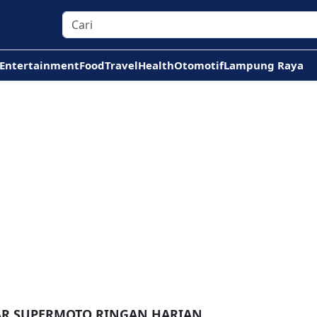
Entertainment
Food
Travel
Health
Otomotif
Lampung Raya
TAR SUPERMOTO RINGAN HARIAN