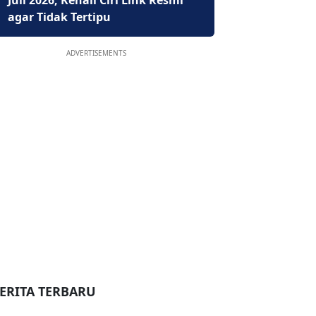
Juli 2026, Kenali Ciri Link Resmi
agar Tidak Tertipu
ADVERTISEMENTS
ERITA TERBARU