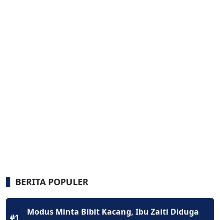
BERITA POPULER
Modus Minta Bibit Kacang, Ibu Zaiti Diduga
#1