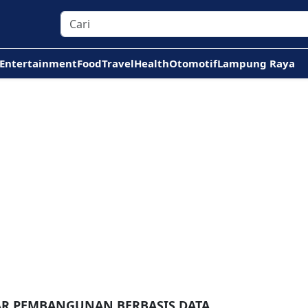
Entertainment
Food
Travel
Health
Otomotif
Lampung Raya
AR PEMBANGUNAN BERBASIS DATA