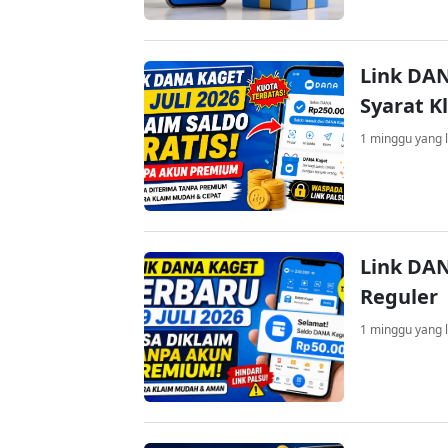
Link DAN
Syarat K
1 minggu yang l
Link DAN
Reguler
1 minggu yang l