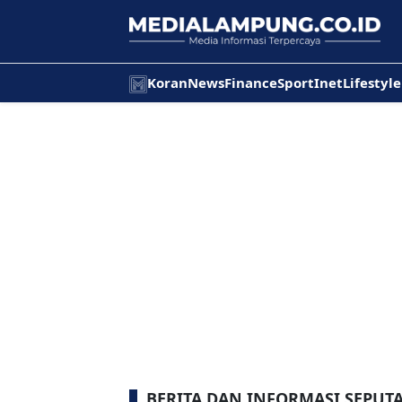
Koran
News
Finance
Sport
Inet
Lifestyle
BERITA DAN INFORMASI SEPUT