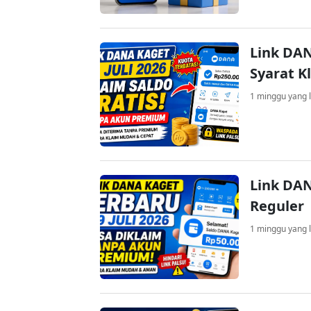
Link DAN
Syarat K
1 minggu yang l
Link DAN
Reguler
1 minggu yang l