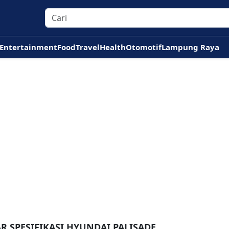
Entertainment
Food
Travel
Health
Otomotif
Lampung Raya
R SPESIFIKASI HYUNDAI PALISADE