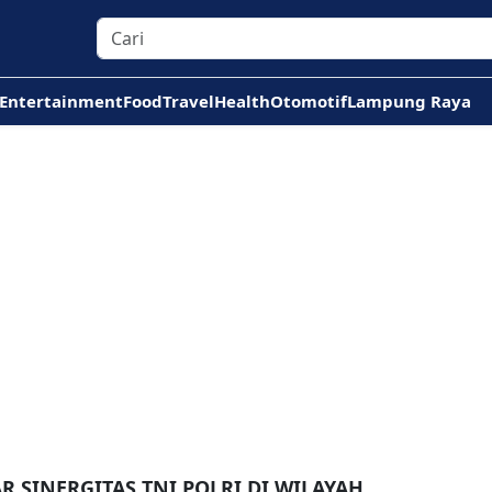
Entertainment
Food
Travel
Health
Otomotif
Lampung Raya
R SINERGITAS TNI POLRI DI WILAYAH