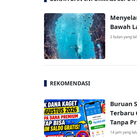
Menyela
Bawah La
2 bulan yang la
REKOMENDASI
Buruan S
Terbaru 
Tanpa P
14 jam yang lal