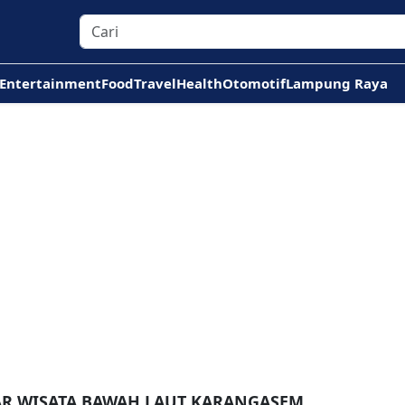
Entertainment
Food
Travel
Health
Otomotif
Lampung Raya
AR WISATA BAWAH LAUT KARANGASEM