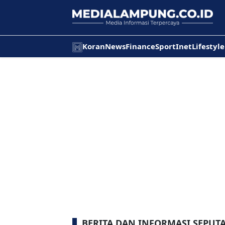
Koran
News
Finance
Sport
Inet
Lifestyle
BERITA DAN INFORMASI SEPUT