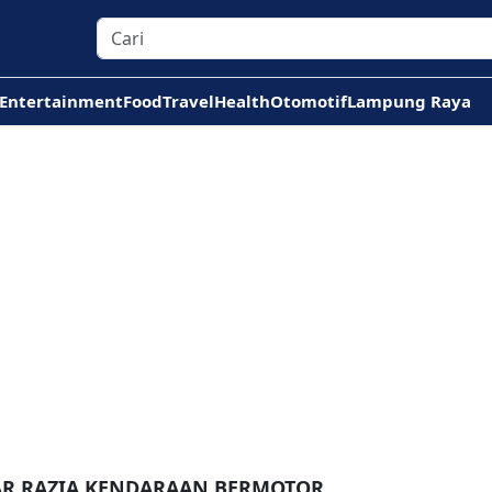
Entertainment
Food
Travel
Health
Otomotif
Lampung Raya
AR RAZIA KENDARAAN BERMOTOR