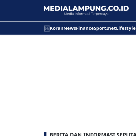
Koran
News
Finance
Sport
Inet
Lifestyle
BERITA DAN INFORMASI SEPUT