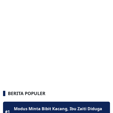
BERITA POPULER
Modus Minta Bibit Kacang, Ibu Zaiti Diduga
#1