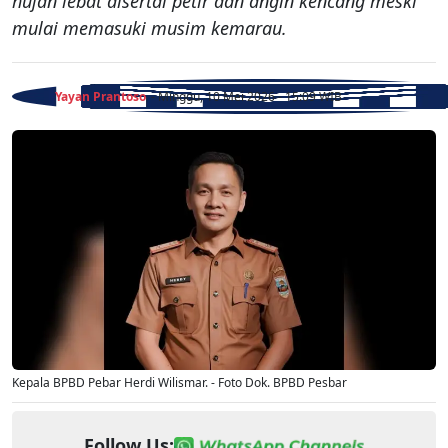
hujan lebat disertai petir dan angin kencang meski
mulai memasuki musim kemarau.
Yayan Prantoso
- Minggu, 10 Mei 2026 - 15:09 WIB
Kepala BPBD Pebar Herdi Wilismar. - Foto Dok. BPBD Pesbar
Follow Us: