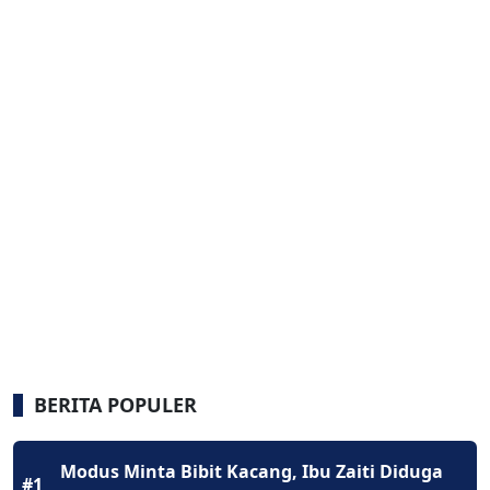
BERITA POPULER
Modus Minta Bibit Kacang, Ibu Zaiti Diduga
#1