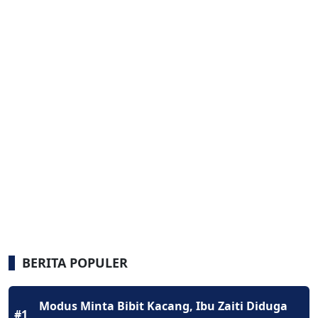
BERITA POPULER
Modus Minta Bibit Kacang, Ibu Zaiti Diduga
#1