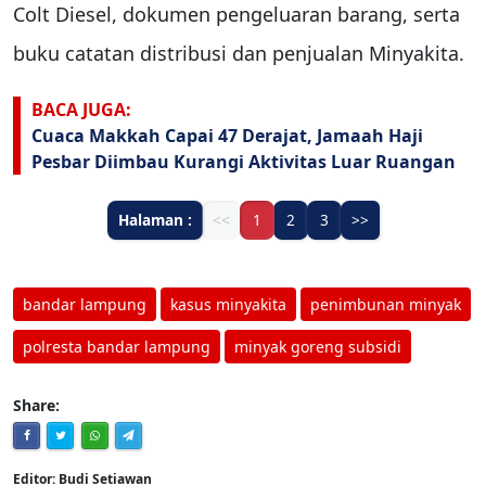
Colt Diesel, dokumen pengeluaran barang, serta
buku catatan distribusi dan penjualan Minyakita.
BACA JUGA:
Cuaca Makkah Capai 47 Derajat, Jamaah Haji
Pesbar Diimbau Kurangi Aktivitas Luar Ruangan
Halaman :
<<
1
2
3
>>
bandar lampung
kasus minyakita
penimbunan minyak
polresta bandar lampung
minyak goreng subsidi
Share:
Editor: Budi Setiawan