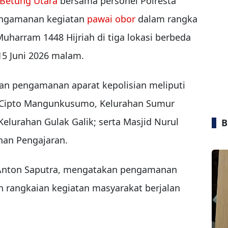
 Betung Utara
bersama personel Polresta
ngamanan kegiatan
pawai obor
dalam rangka
uharram 1448 Hijriah di tiga lokasi berbeda
15 Juni 2026 malam.
kan pengamanan aparat kepolisian meliputi
n Cipto Mangunkusumo, Kelurahan Sumur
Kelurahan Gulak Galik; serta Masjid Nurul
B
ahan Pengajaran.
 Anton Saputra, mengatakan pengamanan
 rangkaian kegiatan masyarakat berjalan