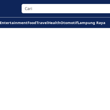
Entertainment
Food
Travel
Health
Otomotif
Lampung Raya