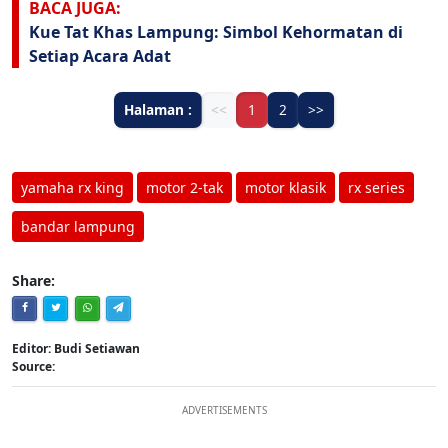
BACA JUGA:
Kue Tat Khas Lampung: Simbol Kehormatan di
Setiap Acara Adat
Halaman :
<<
1
2
>>
yamaha rx king
motor 2-tak
motor klasik
rx series
bandar lampung
Share:
Editor: Budi Setiawan
Source:
ADVERTISEMENTS