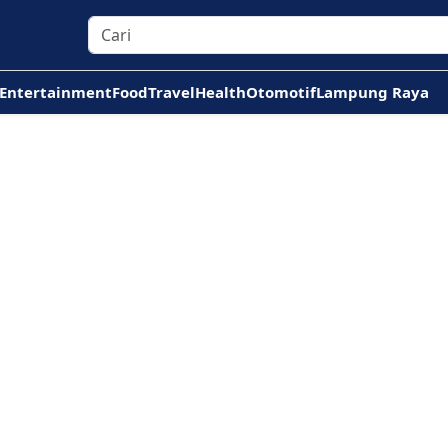
Entertainment
Food
Travel
Health
Otomotif
Lampung Raya