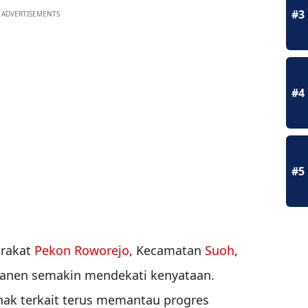
#3
ADVERTISEMENTS
#4
#5
rakat
Pekon Roworejo
, Kecamatan
Suoh
,
rmanen semakin mendekati kenyataan.
ak terkait terus memantau progres