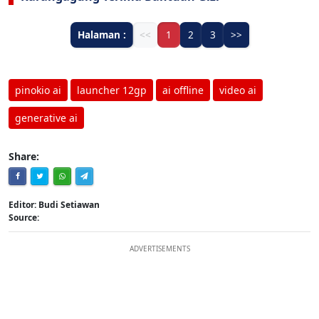
Halaman :
<<
1
2
3
>>
pinokio ai
launcher 12gp
ai offline
video ai
generative ai
Share:
Editor: Budi Setiawan
Source:
ADVERTISEMENTS