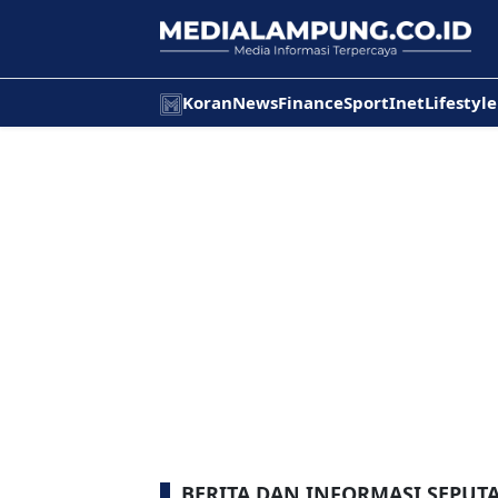
Koran
News
Finance
Sport
Inet
Lifestyle
BERITA DAN INFORMASI SEPUT