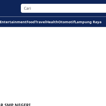
Entertainment
Food
Travel
Health
Otomotif
Lampung Raya
AR SMP NEGERI