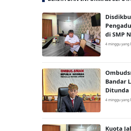
Disdikb
Pengadu
di SMP N
4 minggu yang l
Ombudsm
Bandar 
Ditunda
4 minggu yang l
Kuota Ja