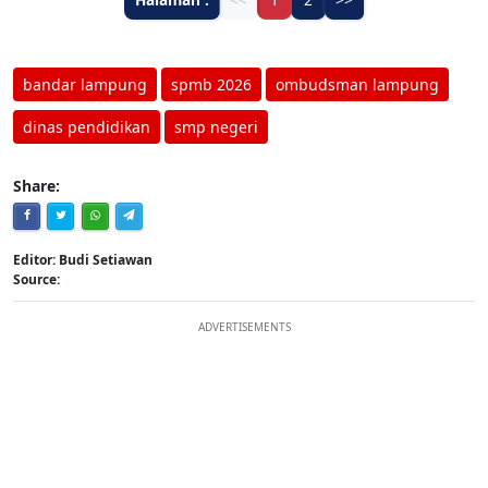
bandar lampung
spmb 2026
ombudsman lampung
dinas pendidikan
smp negeri
Share:
Editor: Budi Setiawan
Source:
ADVERTISEMENTS