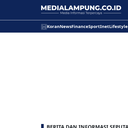
Koran
News
Finance
Sport
Inet
Lifestyle
BERITA DAN INFORMASI SEPUT