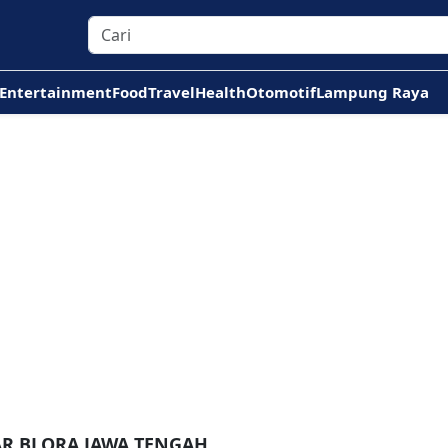
Entertainment
Food
Travel
Health
Otomotif
Lampung Raya
AR BLORA JAWA TENGAH