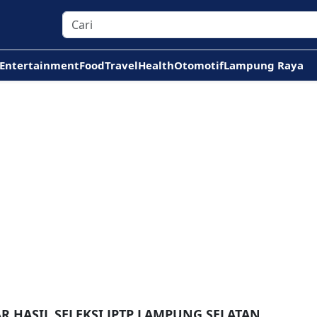
Entertainment
Food
Travel
Health
Otomotif
Lampung Raya
R HASIL SELEKSI JPTP LAMPUNG SELATAN