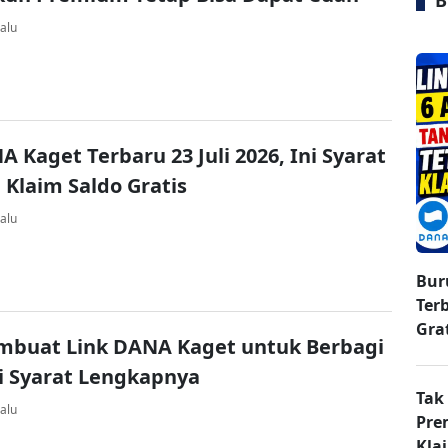
B
alu
A Kaget Terbaru 23 Juli 2026, Ini Syarat
 Klaim Saldo Gratis
alu
Bur
Ter
Gra
mbuat Link DANA Kaget untuk Berbagi
ni Syarat Lengkapnya
Tak
alu
Pre
Kla