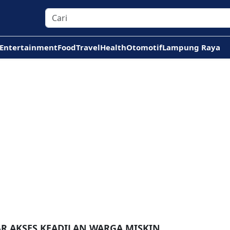
Entertainment
Food
Travel
Health
Otomotif
Lampung Raya
AR AKSES KEADILAN WARGA MISKIN