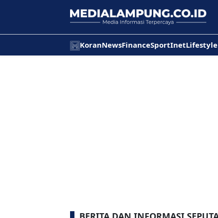
Koran
News
Finance
Sport
Inet
Lifestyle
BERITA DAN INFORMASI SEPUT