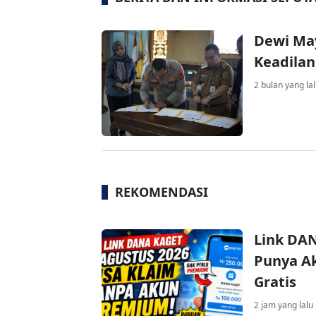
Dewi May
Keadila
2 bulan yang la
REKOMENDASI
Link DAN
Punya Ak
Gratis
2 jam yang lalu