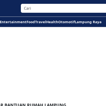
Entertainment
Food
Travel
Health
Otomotif
Lampung Raya
TAR BANTUAN RUMAH LAMPUNG