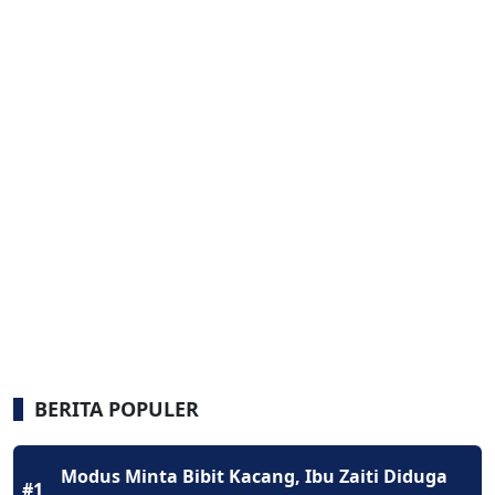
BERITA POPULER
Modus Minta Bibit Kacang, Ibu Zaiti Diduga
#1