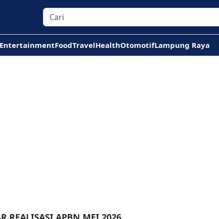
Entertainment
Food
Travel
Health
Otomotif
Lampung Raya
R REALISASI APBN MEI 2026