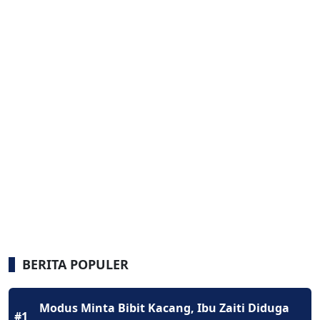
BERITA POPULER
Modus Minta Bibit Kacang, Ibu Zaiti Diduga
#1